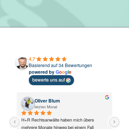
4.7
Basierend auf 34 Bewertungen
powered by
G
o
o
g
l
e
bewerte uns auf
Oliver Blum
letzten Monat
H+R Rechtsanwälte haben mich übers 
Das
mehrere Monate hinweg bei einem Fall 
bei 