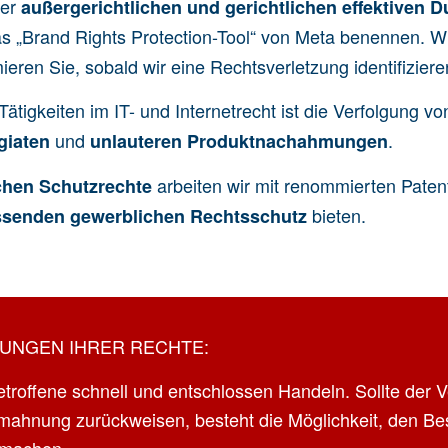
er
außergerichtlichen und gerichtlichen effektiven D
s „
Brand Rights Protection-Tool
“ von Meta benennen. W
ren Sie, sobald wir eine Rechtsverletzung identifiziere
ätigkeiten im IT- und Internetrecht ist die Verfolgung v
und
.
giaten
unlauteren Produktnachahmungen
arbeiten wir mit renommierten Pate
schen Schutzrechte
bieten.
ssenden
gewerblichen Rechtsschutz
ZUNGEN IHRER RECHTE:
etroffene schnell und entschlossen Handeln. Sollte der V
mahnung zurückweisen, besteht die Möglichkeit, den Be