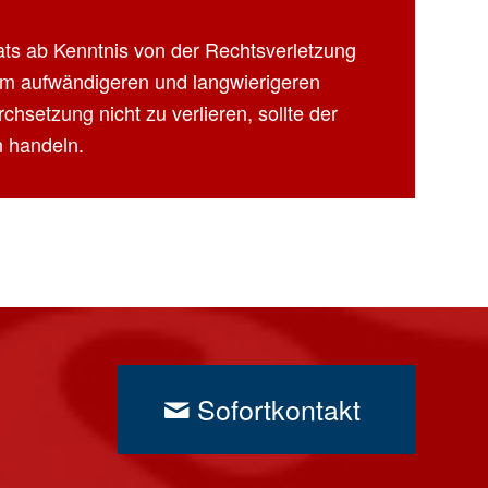
nats ab Kenntnis von der Rechtsverletzung
nem aufwändigeren und langwierigeren
hsetzung nicht zu verlieren, sollte der
n handeln.
Sofortkontakt