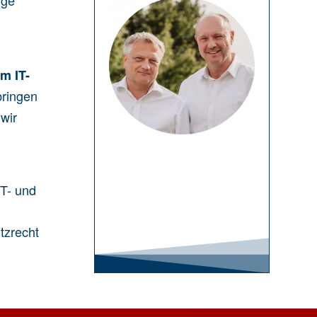
ige
m IT-
bringen
wir
IT- und
tzrecht