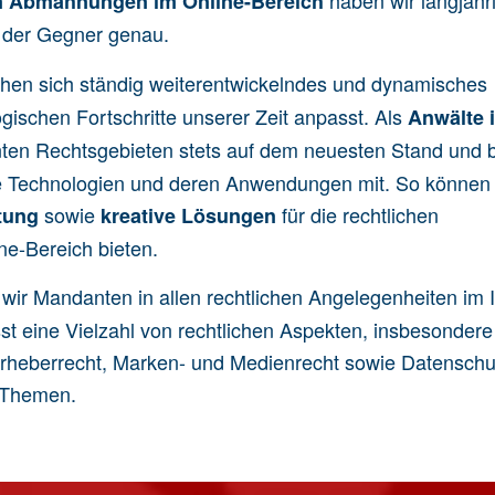
haben wir langjähr
n Abmahnungen
im Online-Bereich
e der Gegner genau.
eichen sich ständig weiterentwickelndes und dynamisches
gischen Fortschritte unserer Zeit anpasst. Als
Anwälte i
anten Rechtsgebieten stets auf dem neuesten Stand und 
ue Technologien und deren Anwendungen mit. So können 
sowie
für die rechtlichen
atung
kreative Lösungen
ne-Bereich bieten.
wir Mandanten in allen rechtlichen Angelegenheiten im 
sst eine Vielzahl von rechtlichen Aspekten, insbesondere
rheberrecht
,
Marken-
und
Medienrecht
sowie
Datenschu
e Themen
.